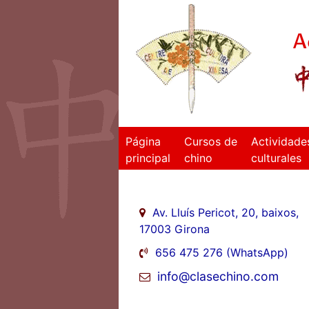
A
Página
Cursos de
Actividade
principal
chino
culturales
Av. Lluís Pericot, 20, baixos,
17003 Girona
656 475 276 (WhatsApp)
info@clasechino.com