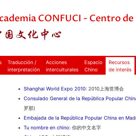
cademia CONFUCI - Centro de 
s
Traducción /
Acciones
Espacio
Recursos
interpretación
interculturales
Chino
de interés
Shanghai World Expo 2010
: 2010上海世博会
Consulado General de la República Popular Chin
罗那)
Embajada de la República Popular China en Mad
Tu nombre en chino
: 你的中文名字