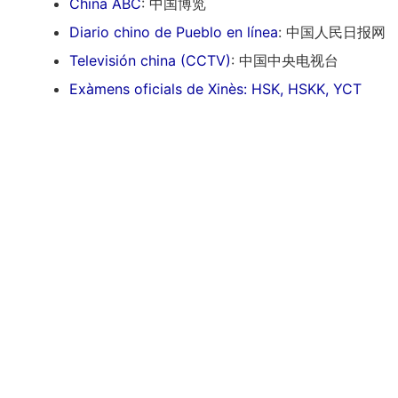
China ABC
: 中国博览
Diario chino de Pueblo en línea
: 中国人民日报网
Televisión china (CCTV)
: 中国中央电视台
Exàmens oficials de Xinès: HSK, HSKK, YCT